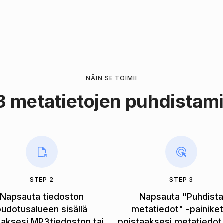
NÄIN SE TOIMII
 metatietojen puhdistam
STEP 2
STEP 3
Napsauta tiedoston
Napsauta "Puhdist
pudotusalueen sisällä
metatiedot" -painiket
taksesi MP3tiedoston tai
poistaaksesi metatiedot