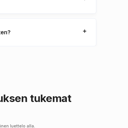
ten?
uksen tukemat
nen luettelo alla.