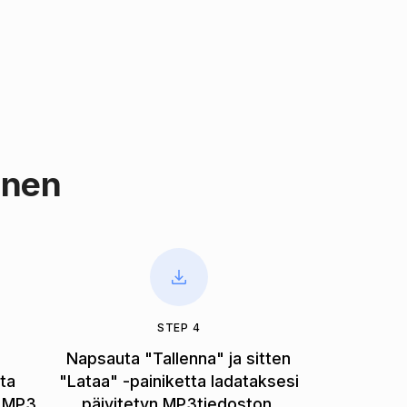
inen
STEP 4
a
Napsauta "Tallenna" ja sitten
ta
"Lataa" -painiketta ladataksesi
 MP3.
päivitetyn MP3tiedoston.