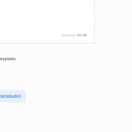
enintään
40 Mt
akäytäntö
.
etatiedot