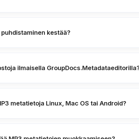
 puhdistaminen kestää?
stoja ilmaisella GroupDocs.Metadataeditorilla
P3 metatietoja Linux, Mac OS tai Android?
yttää MP3 metatietojen muokkaamiseen?