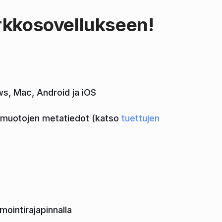
rkkosovellukseen!
ws, Mac, Android ja iOS
omuotojen metatiedot (katso
tuettujen
ointirajapinnalla