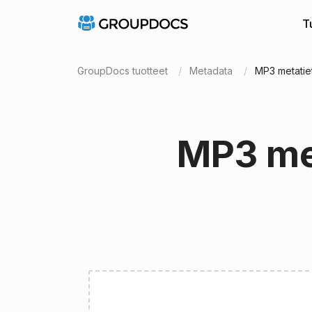
T
GroupDocs tuotteet
Metadata
MP3 metatie
MP3 me