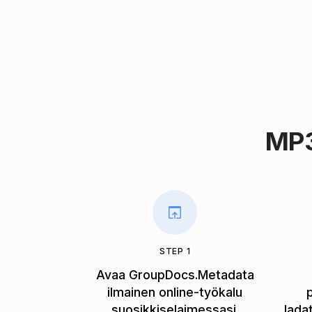
MP3
STEP 1
Avaa GroupDocs.Metadata
ilmainen online-työkalu
suosikkiselaimessasi.
lada