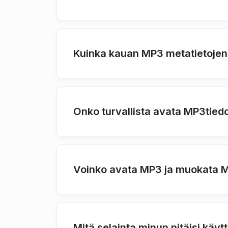
Kuinka kauan MP3 metatietojen
Onko turvallista avata MP3tiedo
Voinko avata MP3 ja muokata M
Mitä selainta minun pitäisi kä