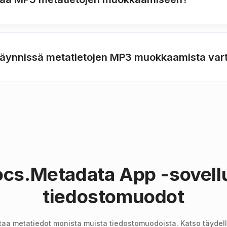
 käynnissä metatietojen MP3 muokkaamista var
cs.Metadata App -sovell
tiedostomuodot
aa metatiedot monista muista tiedostomuodoista. Katso täydelli