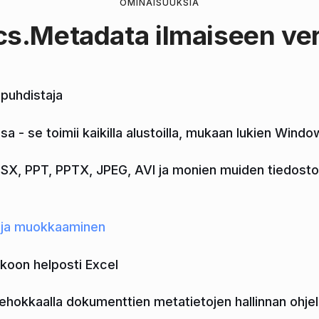
OMINAISUUKSIA
cs.Metadata
ilmaiseen ve
puhdistaja
 - se toimii kaikilla alustoilla, mukaan lukien Windo
SX, PPT, PPTX, JPEG, AVI ja monien muiden tiedost
 ja muokkaaminen
koon helposti Excel
ehokkaalla dokumenttien metatietojen hallinnan ohjelm