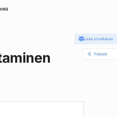
istä
Lisää sovelluksia
taminen
Palaute