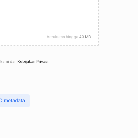
berukuran hingga
40 MB
kami dan
Kebijakan Privasi
.
C metadata