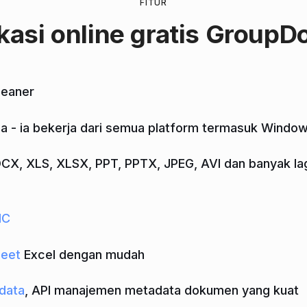
FITUR
kasi online
gratis GroupD
leaner
a - ia bekerja dari semua platform termasuk Window
X, XLS, XLSX, PPT, PPTX, JPEG, AVI dan banyak lagi 
IC
heet
Excel dengan mudah
data
, API manajemen metadata dokumen yang kuat