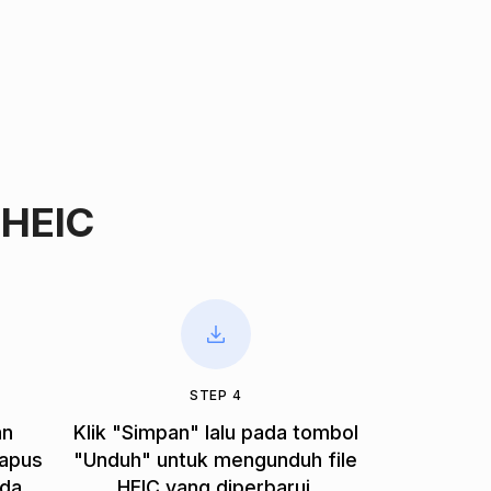
 HEIC
STEP 4
an
Klik "Simpan" lalu pada tombol
apus
"Unduh" untuk mengunduh file
da.
HEIC yang diperbarui.