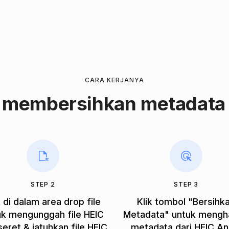
CARA KERJANYA
 membersihkan metadata
STEP 2
STEP 3
k di dalam area drop file
Klik tombol "Bersihk
uk mengunggah file HEIC
Metadata" untuk mengh
seret & jatuhkan file HEIC.
metadata dari HEIC An