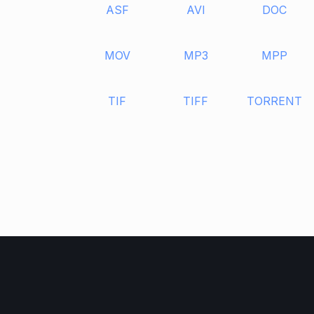
ASF
AVI
DOC
MOV
MP3
MPP
TIF
TIFF
TORRENT