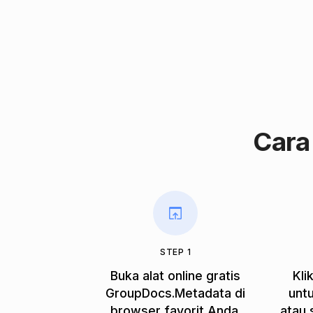
Cara
STEP 1
Buka alat online gratis
Kli
GroupDocs.Metadata di
unt
browser favorit Anda.
atau 