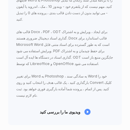
فایلهای Word به Photoshop را با برنامه مبدل سند رایگان ما تبدیل
کنید. مهم نیست که از پلتفرم خود - ویندوز 10 ، مک ، اندروید یا آیفون
- می توانید بدون از دست دادن قالب بندی ، پرونده های 0 را تبدیل
کنید.
قالب های Docx ، PDF ، ODT برای ایجاد ، ویرایش و به اشتراک
گذاری اسناد دیجیتال ضروری هستند. Docx قالب استاندارد برای
Microsoft Word است که به طور گسترده برای اسناد متنی قابل
ویرایش استفاده می شود. PDF برای حفظ چیدمان و به اشتراک
گذاری اسناد در دستگاه ها ایده آل است. ODT جایگزین منبع باز است
که توسط Libreoffice و OpenOffice استفاده می شود.
برای تغییر Word به Photoshop ، به سادگی سند Word خود را
بارگذاری کنید ، یک قالب هدف را انتخاب کنید و روی Convert کلیک
کنید. پس از اتمام ، پرونده شما آماده بارگیری فوری خواهد بود. ثبت
نام لازم نیست.
ویدیوی ما را بررسی کنید