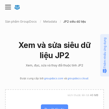
Sản phẩm GroupDocs
Metadata
JP2 siêu dữ liệu
Thêm nhiều ứng dụng
Xem và sửa siêu dữ
liệu JP2
Xem, đọc, sửa và thay đổi thuộc tính JP2
Được cung cấp bởi
groupdocs.com
và
groupdocs.cloud
.
kích thước lên tới
40 MB