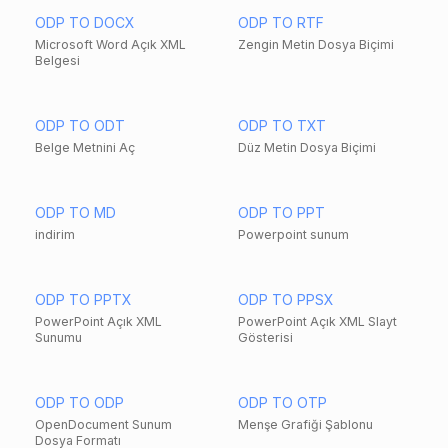
ODP TO DOCX
ODP TO RTF
Microsoft Word Açık XML
Zengin Metin Dosya Biçimi
Belgesi
ODP TO ODT
ODP TO TXT
Belge Metnini Aç
Düz Metin Dosya Biçimi
ODP TO MD
ODP TO PPT
indirim
Powerpoint sunum
ODP TO PPTX
ODP TO PPSX
PowerPoint Açık XML
PowerPoint Açık XML Slayt
Sunumu
Gösterisi
ODP TO ODP
ODP TO OTP
OpenDocument Sunum
Menşe Grafiği Şablonu
Dosya Formatı