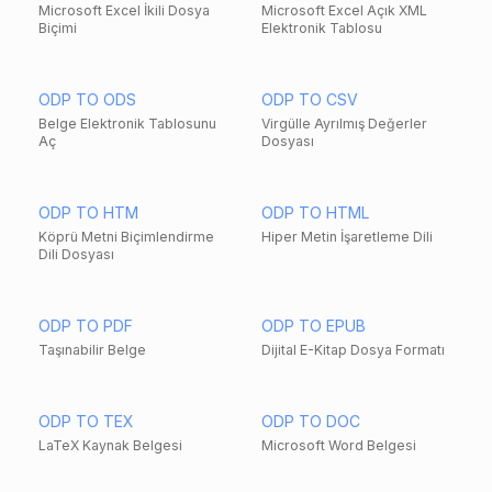
Microsoft Excel İkili Dosya
Microsoft Excel Açık XML
Biçimi
Elektronik Tablosu
ODP TO ODS
ODP TO CSV
Belge Elektronik Tablosunu
Virgülle Ayrılmış Değerler
Aç
Dosyası
ODP TO HTM
ODP TO HTML
Köprü Metni Biçimlendirme
Hiper Metin İşaretleme Dili
Dili Dosyası
ODP TO PDF
ODP TO EPUB
Taşınabilir Belge
Dijital E-Kitap Dosya Formatı
ODP TO TEX
ODP TO DOC
LaTeX Kaynak Belgesi
Microsoft Word Belgesi