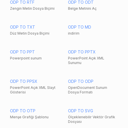
ODP TO RTF
ODP TO ODT
Zengin Metin Dosya Biçimi
Belge Metnini Aç
ODP TO TXT
ODP TO MD
Düz Metin Dosya Biçimi
indirim
ODP TO PPT
ODP TO PPTX
Powerpoint sunum
PowerPoint Açık XML
Sunumu
ODP TO PPSX
ODP TO ODP
PowerPoint Açık XML Slayt
OpenDocument Sunum
Gösterisi
Dosya Formatı
ODP TO OTP
ODP TO SVG
Menşe Grafiği Şablonu
Ölçeklenebilir Vektör Grafik
Dosyası