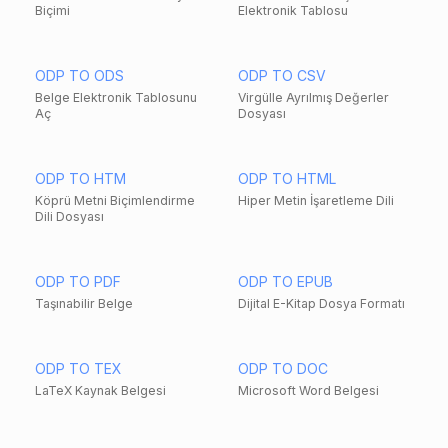
Biçimi
Elektronik Tablosu
ODP TO ODS
ODP TO CSV
Belge Elektronik Tablosunu
Virgülle Ayrılmış Değerler
Aç
Dosyası
ODP TO HTM
ODP TO HTML
Köprü Metni Biçimlendirme
Hiper Metin İşaretleme Dili
Dili Dosyası
ODP TO PDF
ODP TO EPUB
Taşınabilir Belge
Dijital E-Kitap Dosya Formatı
ODP TO TEX
ODP TO DOC
LaTeX Kaynak Belgesi
Microsoft Word Belgesi