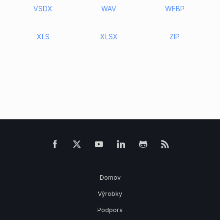
VSDX
WAV
WEBP
XLS
XLSX
ZIP
Domov
Výrobky
Podpora