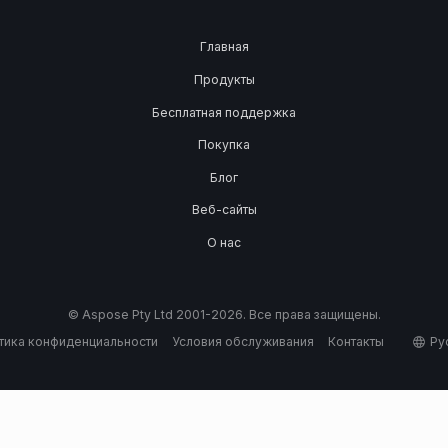
Главная
Продукты
Бесплатная поддержка
Покупка
Блог
Веб-сайты
О нас
© Aspose Pty Ltd 2001-2026. Все права защищены.
тика конфиденциальности
Условия обслуживания
Контакты
Ру