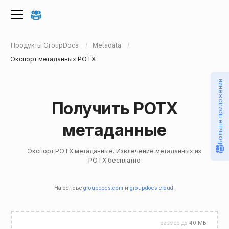
Продукты GroupDocs
Metadata
Экспорт метаданных POTX
Больше приложений
Получить POTX
метаданные
Экспорт POTX метаданные. Извлечение метаданных из
POTX бесплатно
На основе
groupdocs.com
и
groupdocs.cloud
.
размер до
40 МБ