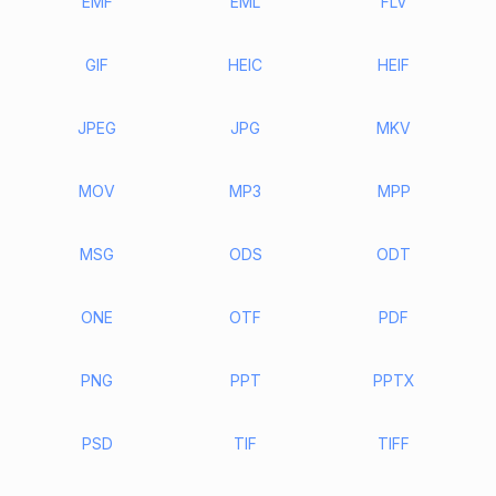
EMF
EML
FLV
GIF
HEIC
HEIF
JPEG
JPG
MKV
MOV
MP3
MPP
MSG
ODS
ODT
ONE
OTF
PDF
PNG
PPT
PPTX
PSD
TIF
TIFF