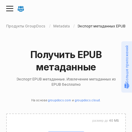
Продукты GroupDocs
Metadata
Экспорт метаданных EPUB
Больше приложений
Получить EPUB
метаданные
Экспорт EPUB метаданные. Извлечение метаданных из
EPUB бесплатно
На основе
groupdocs.com
и
groupdocs.cloud
.
размер до
40 МБ