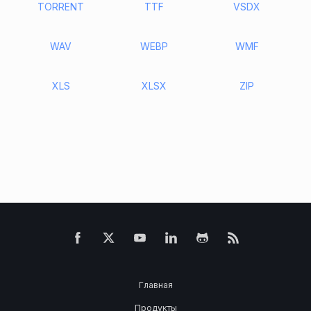
TORRENT
TTF
VSDX
WAV
WEBP
WMF
XLS
XLSX
ZIP
Главная
Продукты