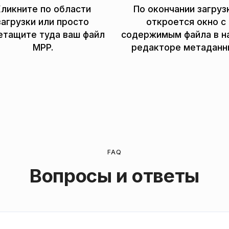
ликните по области
По окончании загруз
загрузки или просто
откроется окно c
етащите туда ваш файл
содержимым файла в 
MPP.
редакторе метаданн
FAQ
Вопросы и ответы