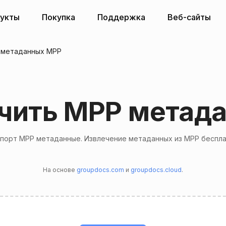
укты
Покупка
Поддержка
Веб-сайты
 метаданных MPP
чить MPP метад
порт MPP метаданные. Извлечение метаданных из MPP беспл
На основе
groupdocs.com
и
groupdocs.cloud
.