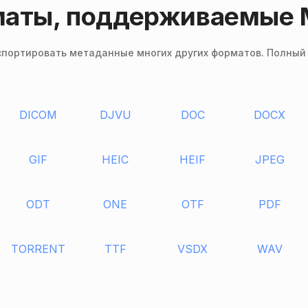
аты, поддерживаемые 
спортировать метаданные многих других форматов. Полный
DICOM
DJVU
DOC
DOCX
GIF
HEIC
HEIF
JPEG
ODT
ONE
OTF
PDF
TORRENT
TTF
VSDX
WAV