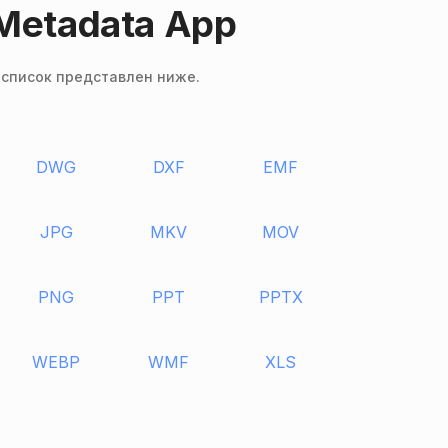
Metadata App
 список представлен ниже.
DWG
DXF
EMF
JPG
MKV
MOV
PNG
PPT
PPTX
WEBP
WMF
XLS