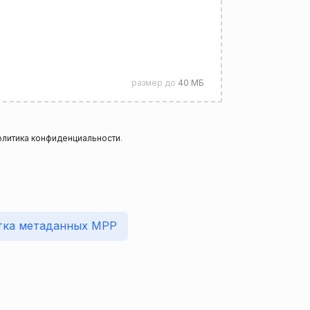
размер до
40 МБ
литика конфиденциальности
.
тка метаданных MPP