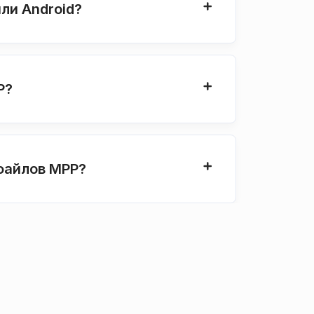
ли Android?
P?
файлов MPP?