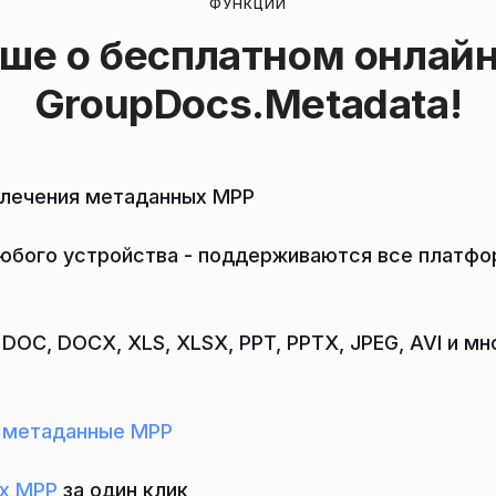
ФУНКЦИИ
ьше о бесплатном онлай
GroupDocs.Metadata
!
влечения метаданных MPP
юбого устройства - поддерживаются все платфор
DOC, DOCX, XLS, XLSX, PPT, PPTX, JPEG, AVI и м
е метаданные MPP
х MPP
за один клик