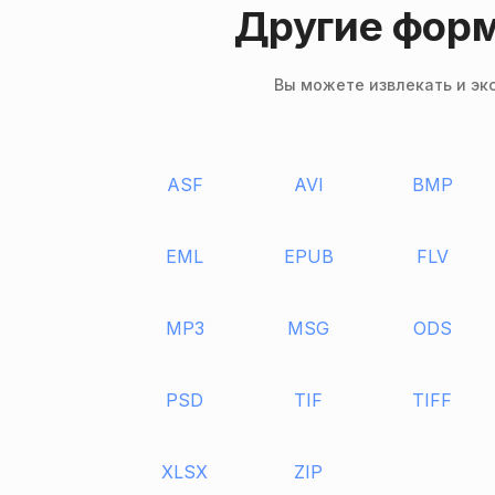
Другие форм
Вы можете извлекать и эк
ASF
AVI
BMP
EML
EPUB
FLV
MP3
MSG
ODS
PSD
TIF
TIFF
XLSX
ZIP