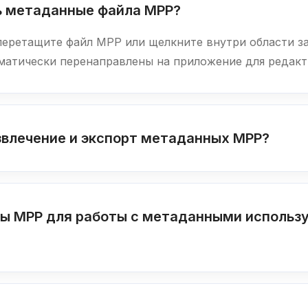
ть метаданные файла MPP?
перетащите файл MPP или щелкните внутри области за
оматически перенаправлены на приложение для редак
звлечение и экспорт метаданных MPP?
лы MPP для работы с метаданными использ