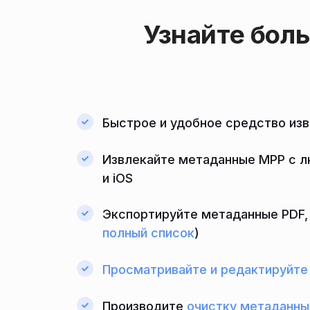
Узнайте бол
Быстрое и удобное средство из
Извлекайте метаданные MPP с л
и iOS
Экспортируйте метаданные PDF, 
полный список
)
Просматривайте и редактируйт
Производите
очистку метаданны