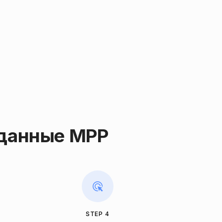
аданные MPP
STEP 4