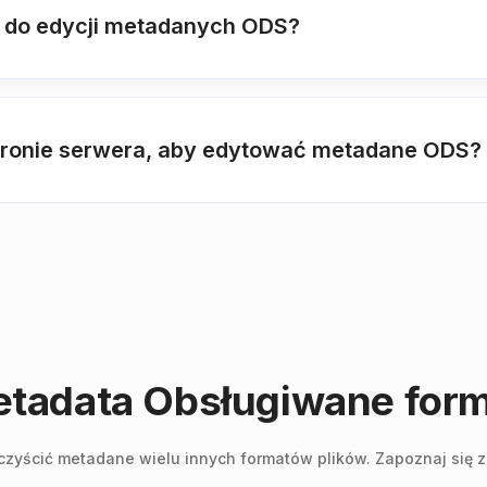
yć do edycji metadanych ODS?
stronie serwera, aby edytować metadane ODS?
adata Obsługiwane forma
yścić metadane wielu innych formatów plików. Zapoznaj się z p