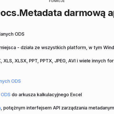
FUNKCJE
ocs.Metadata
darmową ap
adanych ODS
ejsca - działa ze wszystkich platform, w tym Wind
XLS, XLSX, PPT, PPTX, JPEG, AVI i wiele innych fo
anych ODS
h ODS
do arkusza kalkulacyjnego Excel
a
, potężnym interfejsem API zarządzania metadany