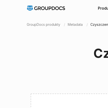
Produ
GroupDocs produkty
Metadata
Czyszczen
C