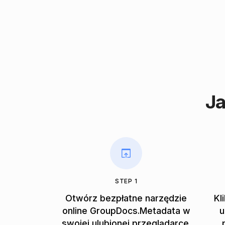
J
STEP 1
Otwórz bezpłatne narzędzie
Kl
online GroupDocs.Metadata w
u
swojej ulubionej przeglądarce.