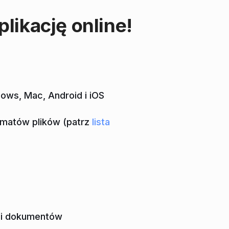
likację online!
ows, Mac, Android i iOS
rmatów plików (patrz
lista
mi dokumentów