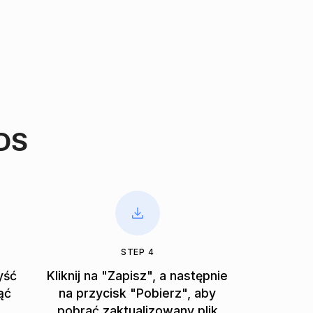
DS
STEP 4
yść
Kliknij na "Zapisz", a następnie
ąć
na przycisk "Pobierz", aby
pobrać zaktualizowany plik