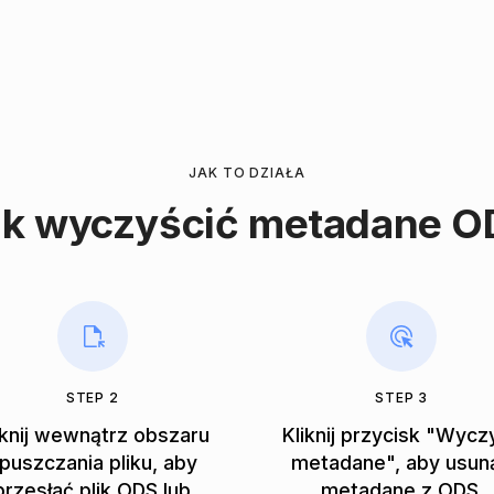
JAK TO DZIAŁA
ak wyczyścić metadane O
STEP 2
STEP 3
iknij wewnątrz obszaru
Kliknij przycisk "Wycz
puszczania pliku, aby
metadane", aby usun
przesłać plik ODS lub
metadane z ODS.