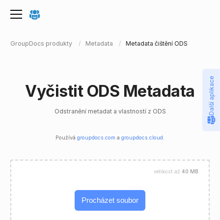
GroupDocs produkty
Metadata
Metadata čištění ODS
Další aplikace
Vyčistit ODS Metadata
Odstranění metadat a vlastností z ODS
Používá
groupdocs.com
a
groupdocs.cloud
.
velikost až
40 MB
Procházet soubor