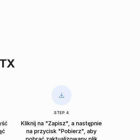
PTX
STEP 4
yść
Kliknij na "Zapisz", a następnie
ąć
na przycisk "Pobierz", aby
pobrać zaktualizowany plik