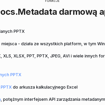
FUNKCJE
ocs.Metadata
darmową ap
adanych PPTX
iejsca - działa ze wszystkich platform, w tym Win
XLS, XLSX, PPT, PPTX, JPEG, AVI i wiele innych fo
anych PPTX
 PPTX
do arkusza kalkulacyjnego Excel
a
, potężnym interfejsem API zarządzania metadany