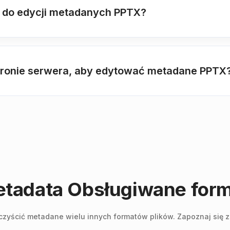
yć do edycji metadanych PPTX?
stronie serwera, aby edytować metadane PPTX
adata Obsługiwane forma
yścić metadane wielu innych formatów plików. Zapoznaj się z p