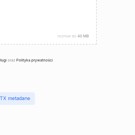
rozmiar do
40 MB
ługi
oraz
Polityka prywatności
.
PTX metadane