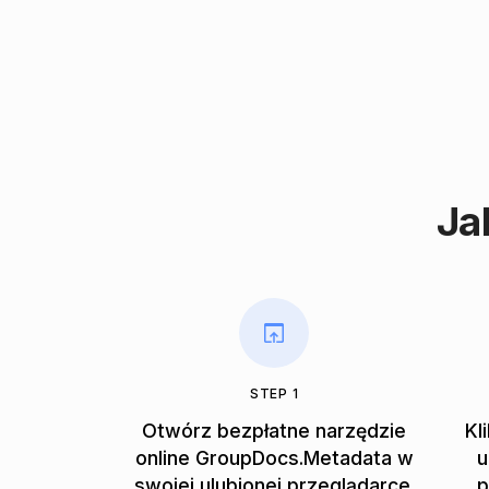
Ja
STEP 1
Otwórz bezpłatne narzędzie
Kl
online GroupDocs.Metadata w
u
swojej ulubionej przeglądarce.
p