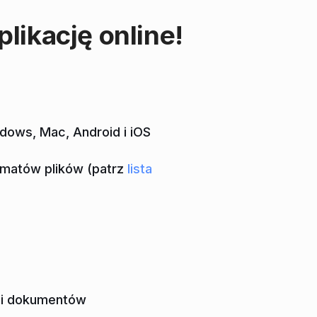
likację online!
dows, Mac, Android i iOS
rmatów plików (patrz
lista
mi dokumentów