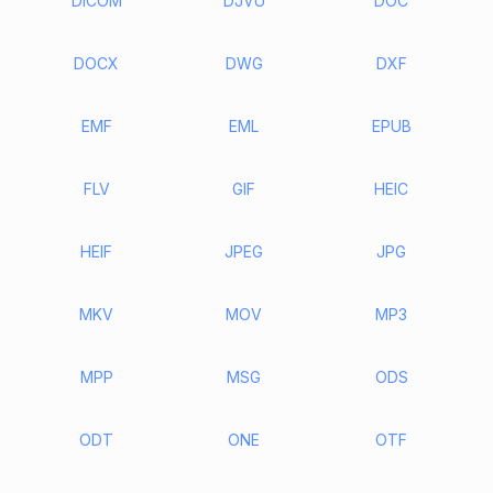
DICOM
DJVU
DOC
DOCX
DWG
DXF
EMF
EML
EPUB
FLV
GIF
HEIC
HEIF
JPEG
JPG
MKV
MOV
MP3
MPP
MSG
ODS
ODT
ONE
OTF