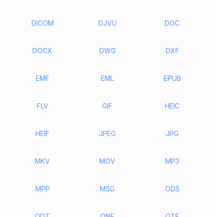
DICOM
DJVU
DOC
DOCX
DWG
DXF
EMF
EML
EPUB
FLV
GIF
HEIC
HEIF
JPEG
JPG
MKV
MOV
MP3
MPP
MSG
ODS
ODT
ONE
OTF