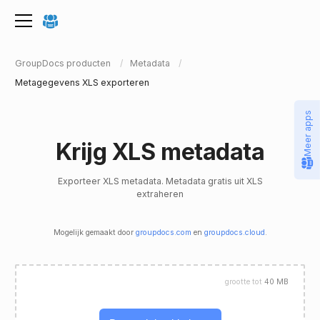
GroupDocs producten
Metadata
Metagegevens XLS exporteren
Meer apps
Krijg XLS metadata
Exporteer XLS metadata. Metadata gratis uit XLS
extraheren
Mogelijk gemaakt door
groupdocs.com
en
groupdocs.cloud
.
grootte tot
40 MB