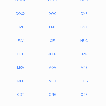
DICOM
DJVU
DOC
DOCX
DWG
DXF
EMF
EML
EPUB
FLV
GIF
HEIC
HEIF
JPEG
JPG
MKV
MOV
MP3
MPP
MSG
ODS
ODT
ONE
OTF