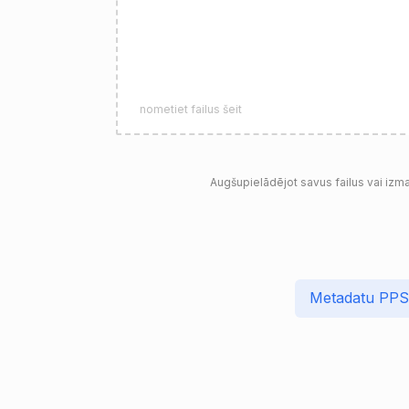
nometiet failus šeit
Augšupielādējot savus failus vai izm
Metadatu PPS