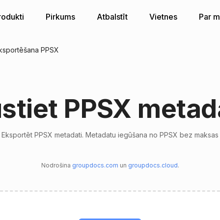
rodukti
Pirkums
Atbalstīt
Vietnes
Par 
ksportēšana PPSX
ūstiet PPSX metad
Eksportēt PPSX metadati. Metadatu iegūšana no PPSX bez maksas
Nodrošina
groupdocs.com
un
groupdocs.cloud
.