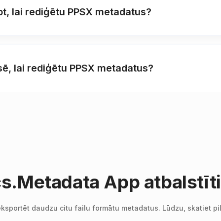
, lai rediģētu PPSX metadatus?
ē, lai rediģētu PPSX metadatus?
s.Metadata App atbalstītie
n eksportēt daudzu citu failu formātu metadatus. Lūdzu, skatiet p