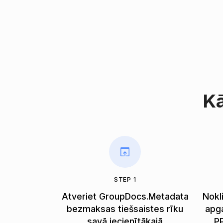
Kā
STEP 1
Atveriet GroupDocs.Metadata
Nokl
bezmaksas tiešsaistes rīku
apga
savā iecienītākajā
PP