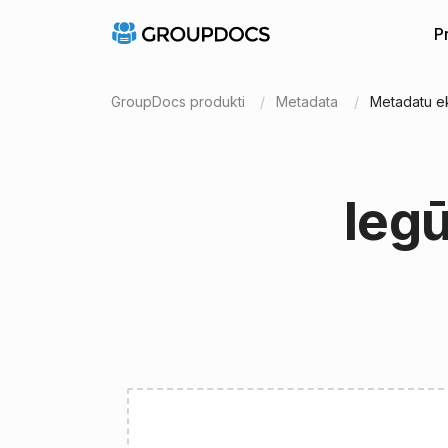
P
GroupDocs produkti
Metadata
Metadatu e
Ieg