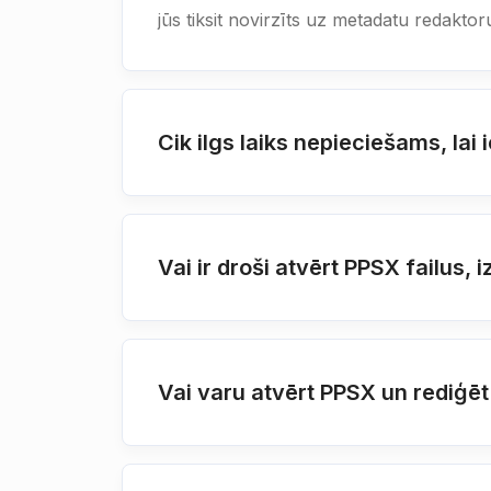
jūs tiksit novirzīts uz metadatu redaktor
Cik ilgs laiks nepieciešams, la
Vai ir droši atvērt PPSX failu
Vai varu atvērt PPSX un rediģē