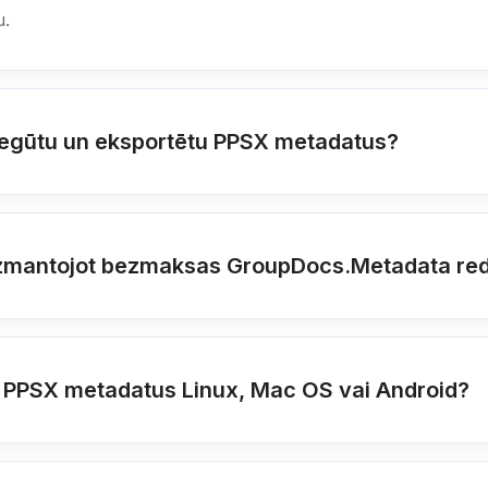
u.
i iegūtu un eksportētu PPSX metadatus?
s, izmantojot bezmaksas GroupDocs.Metadata re
t PPSX metadatus Linux, Mac OS vai Android?