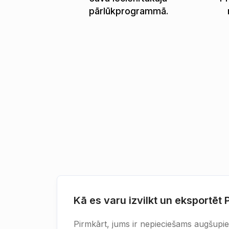
pārlūkprogrammā.
Kā es varu izvilkt un eksportē
Pirmkārt, jums ir nepieciešams augšupielād