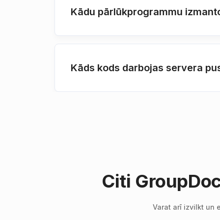
Kādu pārlūkprogrammu izmantot
Kāds kods darbojas servera pus
Citi GroupDoc
Varat arī izvilkt u