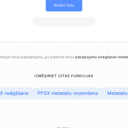
Atvērt failu
antojot mūsu pakalpojumu, jūs piekrītat mūsu
pakalpojumu sniegšanas note
IZMĒĢINIET CITAS FUNKCIJAS
X rediģēšana
PPSX metadatu noņemšana
Metadatu