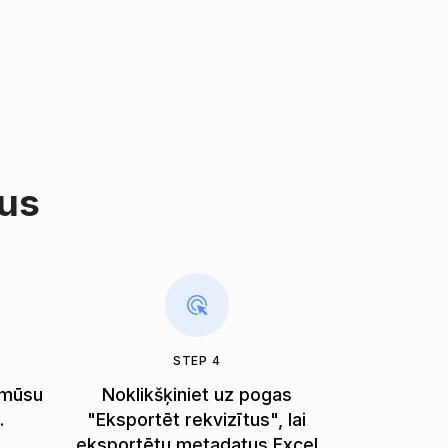
tus
STEP 4
s mūsu
Noklikšķiniet uz pogas
.
"Eksportēt rekvizītus", lai
eksportētu metadatus Excel