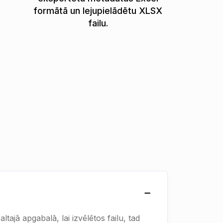
formātā un lejupielādētu XLSX
failu.
tajā apgabalā, lai izvēlētos failu, tad