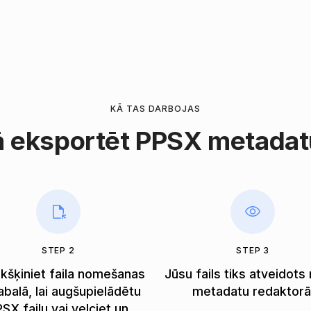
KĀ TAS DARBOJAS
 eksportēt PPSX metada
STEP 2
STEP 3
ikšķiniet faila nomešanas
Jūsu fails tiks atveidot
balā, lai augšupielādētu
metadatu redaktorā
SX failu vai velciet un