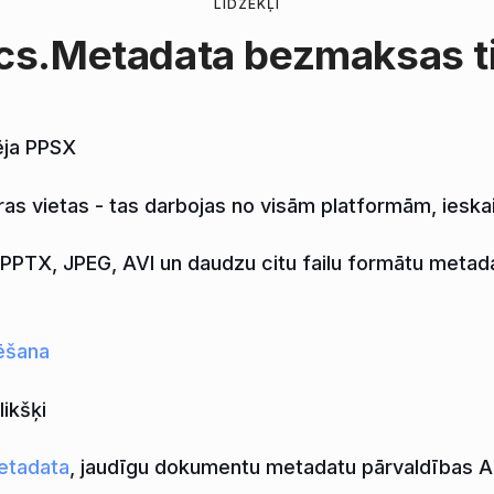
LĪDZEKĻI
cs.Metadata
bezmaksas ti
ēja PPSX
ras vietas - tas darbojas no visām platformām, iesk
PTX, JPEG, AVI un daudzu citu failu formātu metad
ēšana
likšķi
etadata
, jaudīgu dokumentu metadatu pārvaldības A