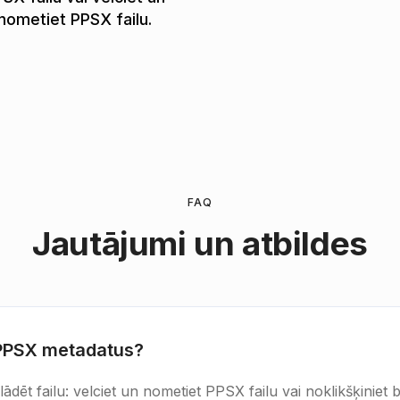
nometiet PPSX failu.
FAQ
Jautājumi un atbildes
t PPSX metadatus?
ēt failu: velciet un nometiet PPSX failu vai noklikšķiniet bal