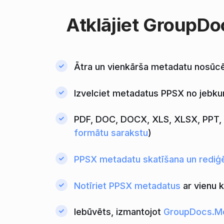
Atklājiet
GroupDo
Ātra un vienkārša metadatu nosūc
Izvelciet metadatus PPSX no jebku
PDF, DOC, DOCX, XLS, XLSX, PPT, P
formātu sarakstu
)
PPSX metadatu skatīšana un rediģ
Notīriet PPSX metadatus
ar vienu k
Iebūvēts, izmantojot
GroupDocs.M