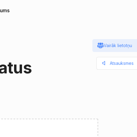
mums
Vairāk lietotņu
atus
Atsauksmes