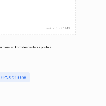
izmērs līdz
40 MB
ikumiem
. un
konfidencialitātes politika
.
 PPSX tīrīšana