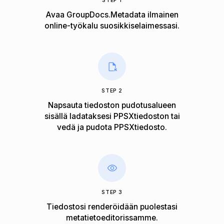
STEP 1
Avaa GroupDocs.Metadata ilmainen
online-työkalu suosikkiselaimessasi.
STEP 2
Napsauta tiedoston pudotusalueen
sisällä ladataksesi PPSXtiedoston tai
vedä ja pudota PPSXtiedosto.
STEP 3
Tiedostosi renderöidään puolestasi
metatietoeditorissamme.