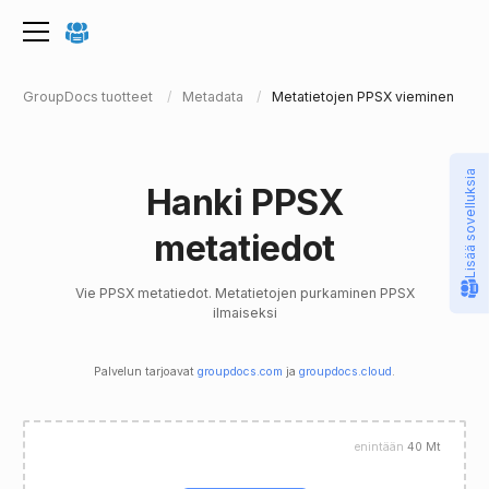
GroupDocs tuotteet
Metadata
Metatietojen PPSX vieminen
Lisää sovelluksia
Hanki PPSX
metatiedot
Vie PPSX metatiedot. Metatietojen purkaminen PPSX
ilmaiseksi
Palvelun tarjoavat
groupdocs.com
ja
groupdocs.cloud
.
enintään
40 Mt