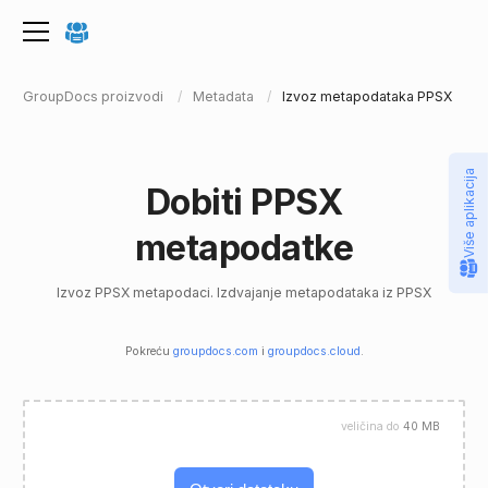
GroupDocs proizvodi
Metadata
Izvoz metapodataka PPSX
Više aplikacija
Dobiti PPSX
metapodatke
Izvoz PPSX metapodaci. Izdvajanje metapodataka iz PPSX
Pokreću
groupdocs.com
i
groupdocs.cloud
.
veličina do
40 MB