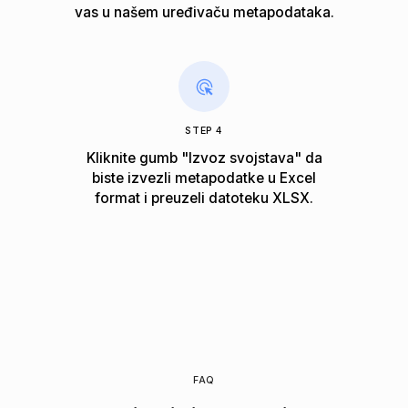
vas u našem uređivaču metapodataka.
STEP 4
Kliknite gumb "Izvoz svojstava" da
biste izvezli metapodatke u Excel
format i preuzeli datoteku XLSX.
FAQ