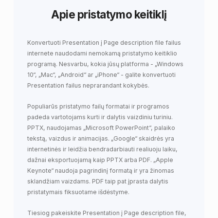
Apie pristatymo keitiklį
Konvertuoti Presentation į Page description file failus
internete naudodami nemokamą pristatymo keitiklio
programą. Nesvarbu, kokia jūsų platforma - „Windows
10“, „Mac“, „Android“ ar „iPhone“ - galite konvertuoti
Presentation failus neprarandant kokybės.
Populiarūs pristatymo failų formatai ir programos
padeda vartotojams kurti ir dalytis vaizdiniu turiniu.
PPTX, naudojamas „Microsoft PowerPoint“, palaiko
tekstą, vaizdus ir animacijas. „Google“ skaidrės yra
internetinės ir leidžia bendradarbiauti realiuoju laiku,
dažnai eksportuojamą kaip PPTX arba PDF. „Apple
Keynote“ naudoja pagrindinį formatą ir yra žinomas
sklandžiam vaizdams. PDF taip pat įprasta dalytis
pristatymais fiksuotame išdėstyme.
Tiesiog pakeiskite Presentation į Page description file,