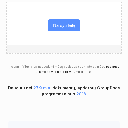
Naršyti failą
Įkeldami failus arba naudodami mūsų paslaugą sutinkate su mūsų
paslaugų
teikimo sąlygomis
ir
privatumo politika
.
Daugiau nei
27.9 mln.
dokumentų, apdorotų GroupDocs
programose nuo
2018