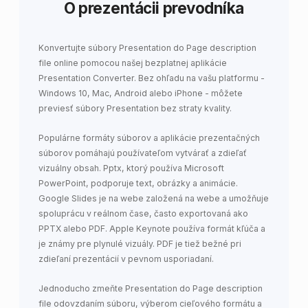
O prezentácii prevodníka
Konvertujte súbory Presentation do Page description
file online pomocou našej bezplatnej aplikácie
Presentation Converter. Bez ohľadu na vašu platformu -
Windows 10, Mac, Android alebo iPhone - môžete
previesť súbory Presentation bez straty kvality.
Populárne formáty súborov a aplikácie prezentačných
súborov pomáhajú používateľom vytvárať a zdieľať
vizuálny obsah. Pptx, ktorý používa Microsoft
PowerPoint, podporuje text, obrázky a animácie.
Google Slides je na webe založená na webe a umožňuje
spoluprácu v reálnom čase, často exportovaná ako
PPTX alebo PDF. Apple Keynote používa formát kľúča a
je známy pre plynulé vizuály. PDF je tiež bežné pri
zdieľaní prezentácií v pevnom usporiadaní.
Jednoducho zmeňte Presentation do Page description
file odovzdaním súboru, výberom cieľového formátu a