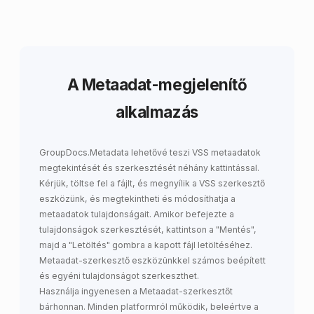
A Metaadat-megjelenítő
alkalmazás
GroupDocs.Metadata
lehetővé teszi
VSS metaadatok
megtekintését és szerkesztését
néhány kattintással.
Kérjük, töltse fel a fájlt, és megnyílik a VSS szerkesztő
eszközünk, és megtekintheti és módosíthatja a
metaadatok tulajdonságait. Amikor befejezte a
tulajdonságok szerkesztését, kattintson a "Mentés",
majd a "Letöltés" gombra a kapott fájl letöltéséhez.
Metaadat-szerkesztő eszközünkkel számos beépített
és egyéni tulajdonságot szerkeszthet.
Használja ingyenesen a Metaadat-szerkesztőt
bárhonnan. Minden platformról működik, beleértve a