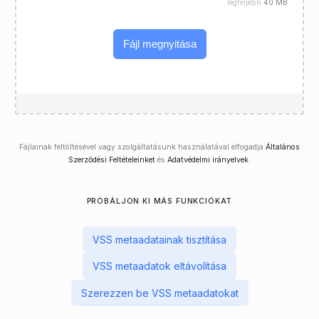
legfeljebb
40 MB
Fájl megnyitása
Fájlainak feltöltésével vagy szolgáltatásunk használatával elfogadja
Általános
Szerződési Feltételeinket
és
Adatvédelmi irányelvek
.
PRÓBÁLJON KI MÁS FUNKCIÓKAT
VSS metaadatainak tisztítása
VSS metaadatok eltávolítása
Szerezzen be VSS metaadatokat