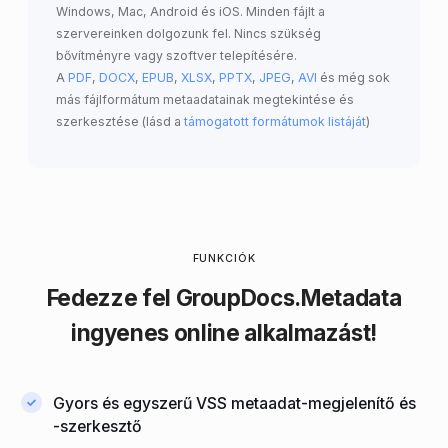
Windows, Mac, Android és iOS. Minden fájlt a
szervereinken dolgozunk fel. Nincs szükség
bővítményre vagy szoftver telepítésére.
A
PDF
,
DOCX
,
EPUB
,
XLSX
,
PPTX
,
JPEG
,
AVI
és még sok
más fájlformátum metaadatainak megtekintése és
szerkesztése (lásd a
támogatott formátumok listáját
)
FUNKCIÓK
Fedezze fel
GroupDocs.Metadata
ingyenes online alkalmazást!
Gyors és egyszerű VSS metaadat-megjelenítő és
-szerkesztő