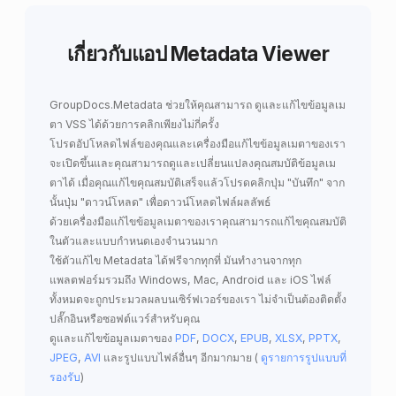
เกี่ยวกับแอป Metadata Viewer
GroupDocs.Metadata
ช่วยให้คุณสามารถ
ดูและแก้ไขข้อมูลเม
ตา VSS
ได้ด้วยการคลิกเพียงไม่กี่ครั้ง
โปรดอัปโหลดไฟล์ของคุณและเครื่องมือแก้ไขข้อมูลเมตาของเรา
จะเปิดขึ้นและคุณสามารถดูและเปลี่ยนแปลงคุณสมบัติข้อมูลเม
ตาได้ เมื่อคุณแก้ไขคุณสมบัติเสร็จแล้วโปรดคลิกปุ่ม "บันทึก" จาก
นั้นปุ่ม "ดาวน์โหลด" เพื่อดาวน์โหลดไฟล์ผลลัพธ์
ด้วยเครื่องมือแก้ไขข้อมูลเมตาของเราคุณสามารถแก้ไขคุณสมบัติ
ในตัวและแบบกําหนดเองจํานวนมาก
ใช้ตัวแก้ไข Metadata ได้ฟรีจากทุกที่ มันทํางานจากทุก
แพลตฟอร์มรวมถึง Windows, Mac, Android และ iOS ไฟล์
ทั้งหมดจะถูกประมวลผลบนเซิร์ฟเวอร์ของเรา ไม่จําเป็นต้องติดตั้ง
ปลั๊กอินหรือซอฟต์แวร์สําหรับคุณ
ดูและแก้ไขข้อมูลเมตาของ
PDF
,
DOCX
,
EPUB
,
XLSX
,
PPTX
,
JPEG
,
AVI
และรูปแบบไฟล์อื่นๆ อีกมากมาย (
ดูรายการรูปแบบที่
รองรับ
)