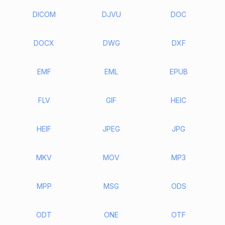
DICOM
DJVU
DOC
DOCX
DWG
DXF
EMF
EML
EPUB
FLV
GIF
HEIC
HEIF
JPEG
JPG
MKV
MOV
MP3
MPP
MSG
ODS
ODT
ONE
OTF