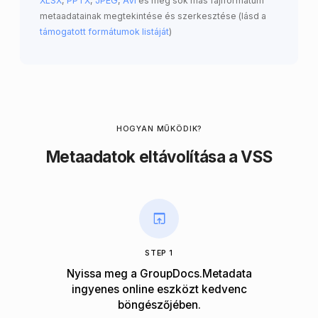
XLSX
,
PPTX
,
JPEG
,
AVI
és még sok más fájlformátum
metaadatainak megtekintése és szerkesztése (lásd a
támogatott formátumok listáját
)
HOGYAN MŰKÖDIK?
Metaadatok eltávolítása a VSS
STEP 1
Nyissa meg a GroupDocs.Metadata
ingyenes online eszközt kedvenc
böngészőjében.