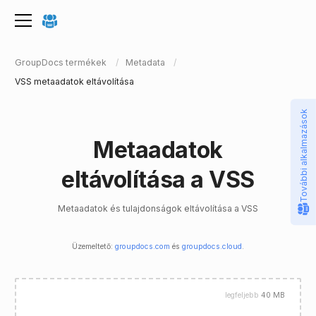
GroupDocs termékek
Metadata
VSS metaadatok eltávolítása
További alkalmazások
Metaadatok
eltávolítása a VSS
Metaadatok és tulajdonságok eltávolítása a VSS
Üzemeltető:
groupdocs.com
és
groupdocs.cloud
.
legfeljebb
40 MB