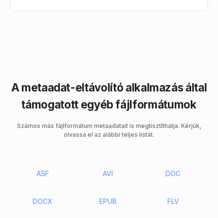
A metaadat-eltávolító alkalmazás által
támogatott egyéb fájlformátumok
Számos más fájlformátum metaadatait is megtisztíthatja. Kérjük,
olvassa el az alábbi teljes listát.
ASF
AVI
DOC
DOCX
EPUB
FLV