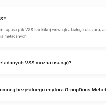
SS?
ij i upuść plik VSS lub kliknij wewnątrz białego obszaru, a
ia metadanych.
metadanych VSS można usunąć?
pomocą bezpłatnego edytora GroupDocs.Metad