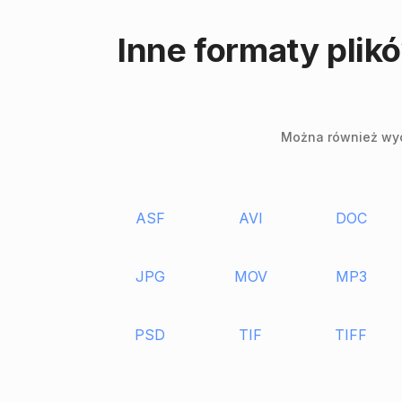
Inne formaty plik
Można również wycz
ASF
AVI
DOC
JPG
MOV
MP3
PSD
TIF
TIFF