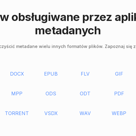
ów obsługiwane przez apl
metadanych
yścić metadane wielu innych formatów plików. Zapoznaj się z p
DOCX
EPUB
FLV
GIF
MPP
ODS
ODT
PDF
TORRENT
VSDX
WAV
WEBP