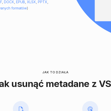
F
,
DOCX
,
EPUB
,
XLSX
,
PPTX
,
iwanych formatów
)
JAK TO DZIAŁA
ak usunąć metadane z V