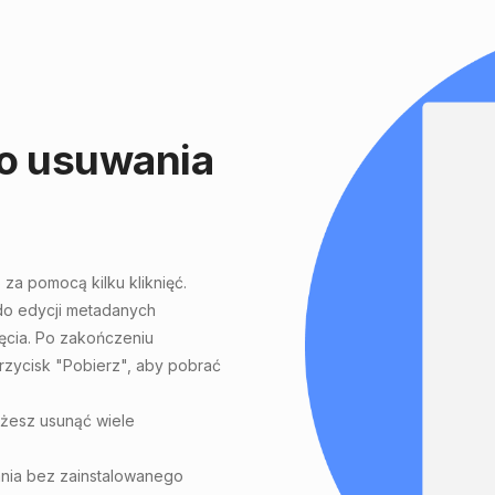
 do usuwania
S
za pomocą kilku kliknięć.
 do edycji metadanych
ęcia. Po zakończeniu
przycisk "Pobierz", aby pobrać
żesz usunąć wiele
ania bez zainstalowanego