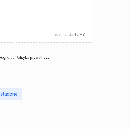
rozmiar do
40 MB
ługi
oraz
Polityka prywatności
.
etadane