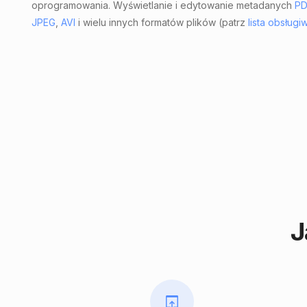
oprogramowania. Wyświetlanie i edytowanie metadanych
PD
JPEG
,
AVI
i wielu innych formatów plików (patrz
lista obsług
J