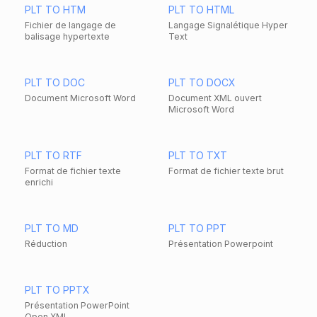
PLT TO HTM
PLT TO HTML
Fichier de langage de
Langage Signalétique Hyper
balisage hypertexte
Text
PLT TO DOC
PLT TO DOCX
Document Microsoft Word
Document XML ouvert
Microsoft Word
PLT TO RTF
PLT TO TXT
Format de fichier texte
Format de fichier texte brut
enrichi
PLT TO MD
PLT TO PPT
Réduction
Présentation Powerpoint
PLT TO PPTX
Présentation PowerPoint
Open XML