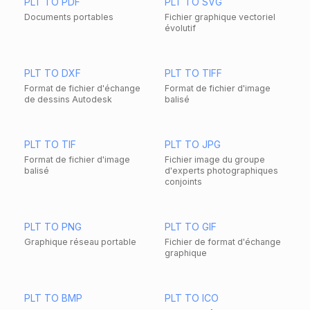
PLT TO PDF
PLT TO SVG
Documents portables
Fichier graphique vectoriel
évolutif
PLT TO DXF
PLT TO TIFF
Format de fichier d'échange
Format de fichier d'image
de dessins Autodesk
balisé
PLT TO TIF
PLT TO JPG
Format de fichier d'image
Fichier image du groupe
balisé
d'experts photographiques
conjoints
PLT TO PNG
PLT TO GIF
Graphique réseau portable
Fichier de format d'échange
graphique
PLT TO BMP
PLT TO ICO