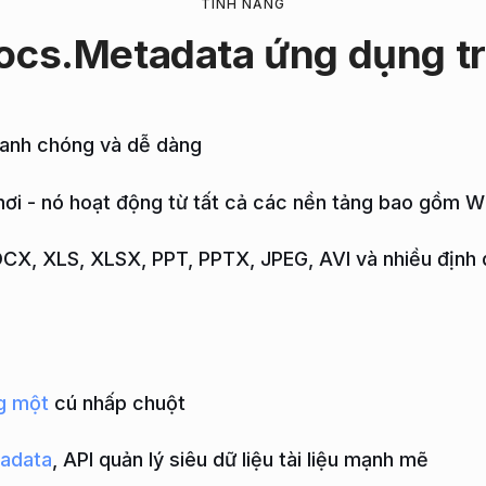
TÍNH NĂNG
ocs.Metadata ứng dụng
t
nhanh chóng và dễ dàng
 nơi - nó hoạt động từ tất cả các nền tảng bao gồm 
OCX, XLS, XLSX, PPT, PPTX, JPEG, AVI và nhiều định
g một
cú nhấp chuột
adata
, API quản lý siêu dữ liệu tài liệu mạnh mẽ