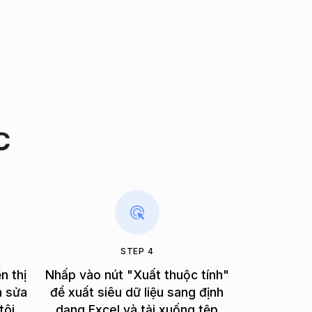
C
STEP 4
n thị
Nhấp vào nút "Xuất thuộc tính"
h sửa
để xuất siêu dữ liệu sang định
tôi.
dạng Excel và tải xuống tệp