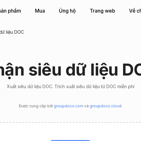
sản phẩm
Mua
Ủng hộ
Trang web
Về c
 dữ liệu DOC
ận siêu dữ liệu 
Xuất siêu dữ liệu DOC. Trích xuất siêu dữ liệu từ DOC miễn phí
Được cung cấp bởi
groupdocs.com
và
groupdocs.cloud
.