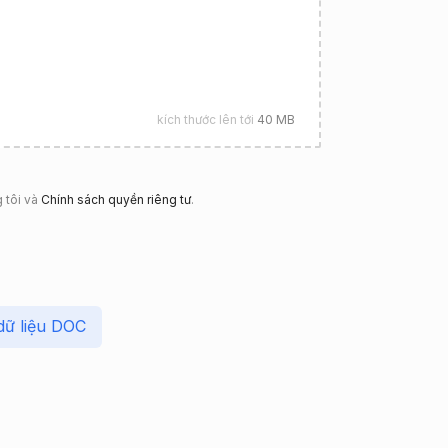
kích thước lên tới
40 MB
 tôi và
Chính sách quyền riêng tư
.
dữ liệu DOC