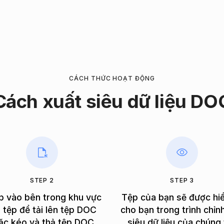
CÁCH THỨC HOẠT ĐỘNG
Cách xuất siêu dữ liệu DO
STEP 2
STEP 3
p vào bên trong khu vực
Tệp của bạn sẽ được hiể
 tệp để tải lên tệp DOC
cho bạn trong trình chỉn
ặc kéo và thả tệp DOC.
siêu dữ liệu của chúng 