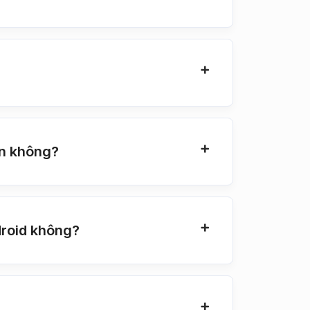
àn không?
droid không?