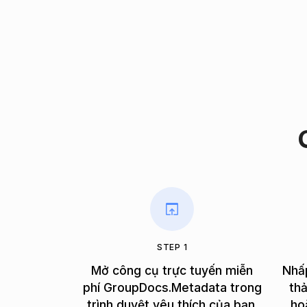
STEP 1
Mở công cụ trực tuyến miễn
Nhấ
phí GroupDocs.Metadata trong
thả
trình duyệt yêu thích của bạn.
ho