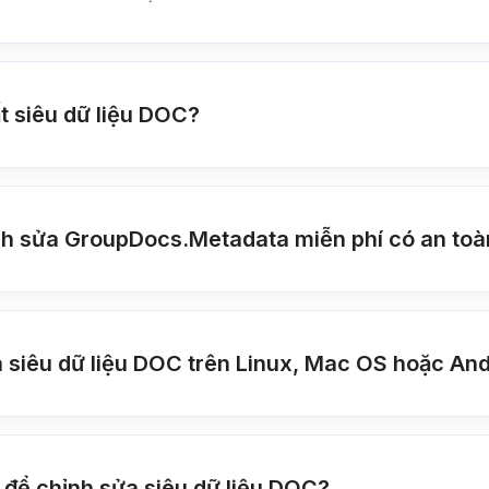
ất siêu dữ liệu DOC?
nh sửa GroupDocs.Metadata miễn phí có an to
 siêu dữ liệu DOC trên Linux, Mac OS hoặc An
 để chỉnh sửa siêu dữ liệu DOC?