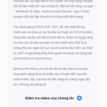
Chuyển đổi các tệp Word trực tuyến với ứng dụng chuyển
đổi tài liệu miễn phí của chúng tôi. Bất kể nền tảng của bạn
- Windows 10, Mac, Android hoặc iPhone - bạn có thể
chuyển đổi các tệp Word mà không mất định dạng.
Các định dạng DOCX, PDF, ODT rất cần thiết để tạo,
chỉnh sửa và chia sẻ các tài liệu kỹ thuật số. DOCX là định
dạng tiêu chuẩn cho Microsoft Word, được sử dụng rộng
rãi cho các tài liệu văn bản có thể chỉnh sửa. PDF là lý
tưởng để bảo quản bố cục và chia sẻ tài liệu trên các thiết
bị. ODT là giải pháp thay thế nguồn mở được sử dụng bởi
LibreOffice và OpenOffice.
Để thay đổi Word, chỉ cần tải lên tài liệu Word của bạn,
chọn định dạng đích và nhấp vào Chuyển đổi. Sau khi
hoàn thành, tệp của bạn sẽ sẵn sàng tải xuống ngay lập
tức. Không cần đăng ký.
Kiểm tra video của chúng tôi