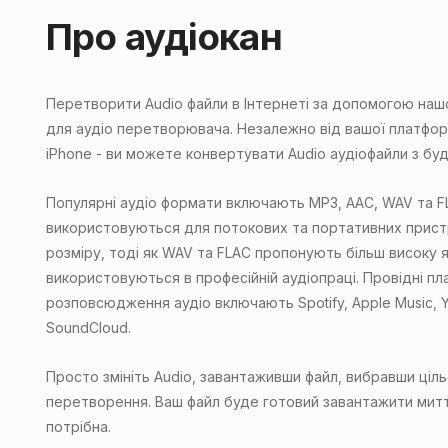
Про аудіокан
Перетворити Audio файли в Інтернеті за допомогою на
для аудіо перетворювача. Незалежно від вашої платфор
iPhone - ви можете конвертувати Audio аудіофайли з бу
Популярні аудіо формати включають MP3, AAC, WAV та F
використовуються для потокових та портативних пристр
розміру, тоді як WAV та FLAC пропонують більш високу я
використовуються в професійній аудіопраці. Провідні п
розповсюдження аудіо включають Spotify, Apple Music, 
SoundCloud.
Просто змініть Audio, завантаживши файл, вибравши ціл
перетворення. Ваш файл буде готовий завантажити митт
потрібна.