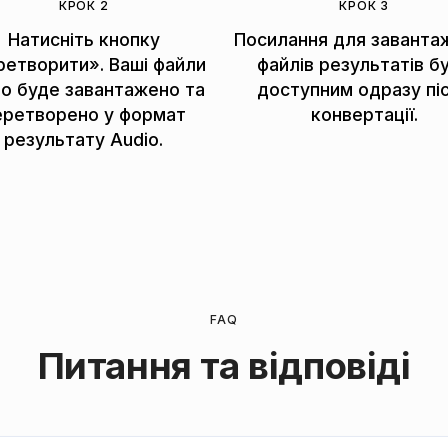
КРОК 2
КРОК 3
Натисніть кнопку
Посилання для заванта
ретворити». Ваші файли
файлів результатів б
io буде завантажено та
доступним одразу пі
еретворено у формат
конвертації.
результату Audio.
FAQ
Питання та відповіді