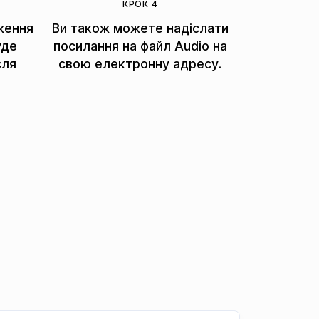
КРОК 4
ження
Ви також можете надіслати
уде
посилання на файл Audio на
сля
свою електронну адресу.