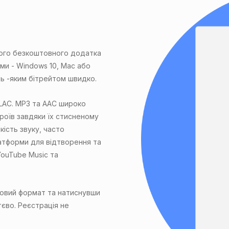
шого безкоштовного додатка
ми - Windows 10, Mac або
дь -яким бітрейтом швидко.
LAC. MP3 та AAC широко
оїв завдяки їх стисненому
кість звуку, часто
латформи для відтворення та
YouTube Music та
ьовий формат та натиснувши
єво. Реєстрація не