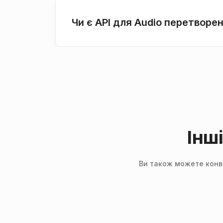
Чи є API для Audio перетворе
Інш
Ви також можете конве