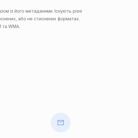
зом із його метаданими. Існують різні
тиснених, або не стиснених форматах.
M та WMA.