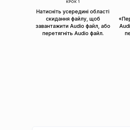
КРОК 1
Натисніть усередині області
скидання файлу, щоб
«Пе
завантажити Audio файл, або
Aud
перетягніть Audio файл.
п