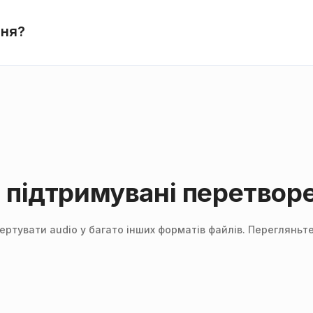
ння?
і підтримувані перетвор
ртувати audio у багато інших форматів файлів. Перегляньт