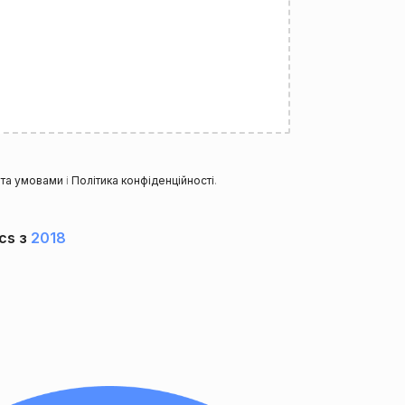
та умовами
і
Політика конфіденційності
.
cs з
2018