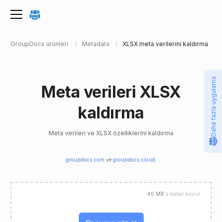
GroupDocs ürünleri
Metadata
XLSX meta verilerini kaldırma
Daha fazla uygulama
Meta verileri XLSX
kaldırma
Meta verileri ve XLSX özelliklerini kaldırma
groupdocs.com
ve
groupdocs.cloud
.
40 MB
'a kadar boyut