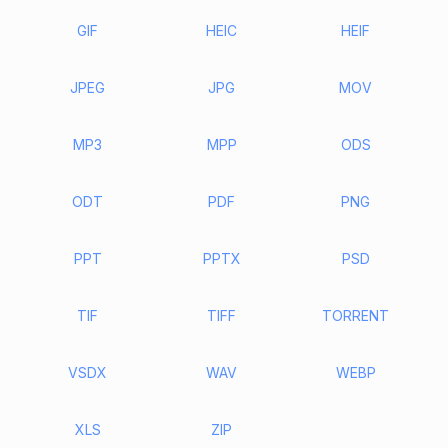
GIF
HEIC
HEIF
JPEG
JPG
MOV
MP3
MPP
ODS
ODT
PDF
PNG
PPT
PPTX
PSD
TIF
TIFF
TORRENT
VSDX
WAV
WEBP
XLS
ZIP