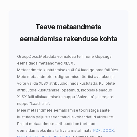
Teave metaandmete
eemaldamise rakenduse kohta
GroupDocs.Metadata
võimaldab teil mõne klõpsuga
eemaldada metaandmed XLSX
.
Metaandmete kustutamiseks XLSX laadige oma fail üles.
Meie metaandmete redigeerimise tööriist avatakse ja
võite valida XLSX atribuudid, mida kustutada. Kui olete
atribuutide kustutamise lõpetanud, klõpsake saadud
XLSX faili allalaadimiseks nuppu "Salvesta" ja seejärel
nuppu "Laadi alla".
Meie metaandmete eemaldamise tööriistaga saate
kustutada palju sisseehitatud ja kohandatud atribuute.
Paljud metaandmete atribuudid on toetatud
eemaldamiseks ilma tarkvara installimata.
PDF
,
DOCX
,