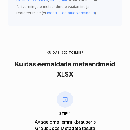
EPUB
,
XLSX
,
PPTX
,
JPEG
,
AVI
ja paljude muude
failivormingute metaandmete vaatamine ja
redigeerimine (vt
loendit Toetatud vormingud
)
KUIDAS SEE TOIMIB?
Kuidas eemaldada metaandmeid
XLSX
STEP 1
Avage oma lemmikbrauseris
GroupDocs.Metadata tasuta