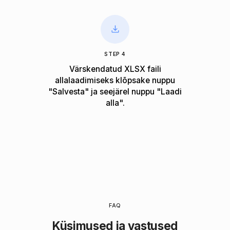
STEP 4
Värskendatud XLSX faili
allalaadimiseks klõpsake nuppu
"Salvesta" ja seejärel nuppu "Laadi
alla".
FAQ
Küsimused ja vastused