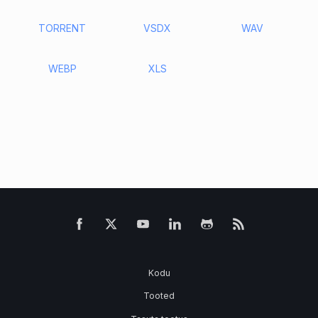
TORRENT
VSDX
WAV
WEBP
XLS
Kodu
Tooted