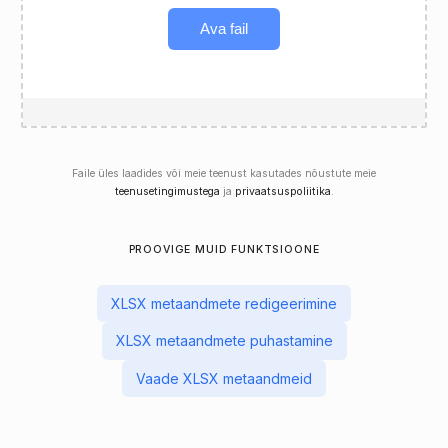
Ava fail
Faile üles laadides või meie teenust kasutades nõustute meie
teenusetingimustega
ja
privaatsuspoliitika
.
PROOVIGE MUID FUNKTSIOONE
XLSX metaandmete redigeerimine
XLSX metaandmete puhastamine
Vaade XLSX metaandmeid