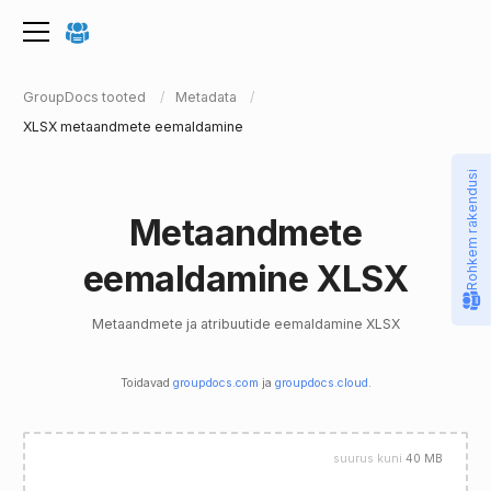
GroupDocs tooted
Metadata
XLSX metaandmete eemaldamine
Rohkem rakendusi
Metaandmete
eemaldamine XLSX
Metaandmete ja atribuutide eemaldamine XLSX
Toidavad
groupdocs.com
ja
groupdocs.cloud
.
suurus kuni
40 MB