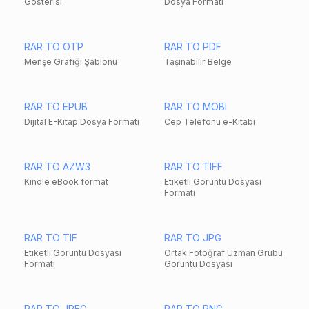
Gösterisi
Dosya Formatı
RAR TO OTP
RAR TO PDF
Menşe Grafiği Şablonu
Taşınabilir Belge
RAR TO EPUB
RAR TO MOBI
Dijital E-Kitap Dosya Formatı
Cep Telefonu e-Kitabı
RAR TO AZW3
RAR TO TIFF
Kindle eBook format
Etiketli Görüntü Dosyası
Formatı
RAR TO TIF
RAR TO JPG
Etiketli Görüntü Dosyası
Ortak Fotoğraf Uzman Grubu
Formatı
Görüntü Dosyası
RAR TO JPEG
RAR TO PNG