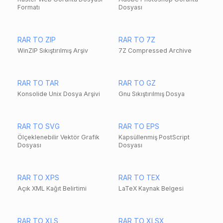
Formatı
Dosyası
RAR TO ZIP
RAR TO 7Z
WinZIP Sıkıştırılmış Arşiv
7Z Compressed Archive
RAR TO TAR
RAR TO GZ
Konsolide Unix Dosya Arşivi
Gnu Sıkıştırılmış Dosya
RAR TO SVG
RAR TO EPS
Ölçeklenebilir Vektör Grafik
Kapsüllenmiş PostScript
Dosyası
Dosyası
RAR TO XPS
RAR TO TEX
Açık XML Kağıt Belirtimi
LaTeX Kaynak Belgesi
RAR TO XLS
RAR TO XLSX