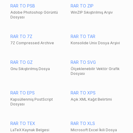
RAR TO PSB
RAR TO ZIP
Adobe Photoshop Görüntü
WinZIP Sıkıştırılmış Arşiv
Dosyası
RAR TO 7Z
RAR TO TAR
7Z Compressed Archive
Konsolide Unix Dosya Arşivi
RAR TO GZ
RAR TO SVG
Gnu Sıkıştırılmış Dosya
Ölçeklenebilir Vektör Grafik
Dosyası
RAR TO EPS
RAR TO XPS
Kapsüllenmiş PostScript
Açık XML Kağıt Belirtimi
Dosyası
RAR TO TEX
RAR TO XLS
LaTeX Kaynak Belgesi
Microsoft Excel İkili Dosya