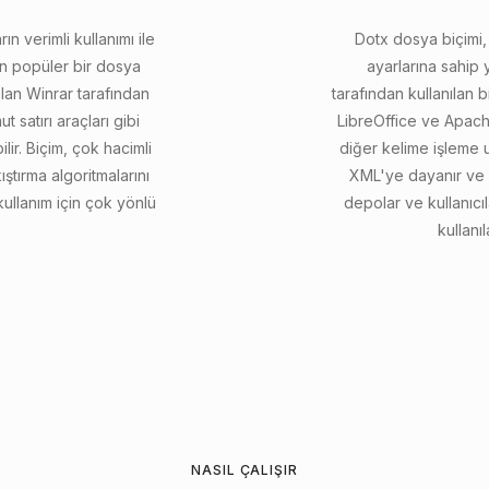
n verimli kullanımı ile
Dotx dosya biçimi
lan popüler bir dosya
ayarlarına sahip
olan Winrar tarafından
tarafından kullanılan 
 satırı araçları gibi
LibreOffice ve Apach
lir. Biçim, çok hacimli
diğer kelime işleme 
ıştırma algoritmalarını
XML'ye dayanır ve m
llanım için çok yönlü
depolar ve kullanıcıl
kullanıl
NASIL ÇALIŞIR