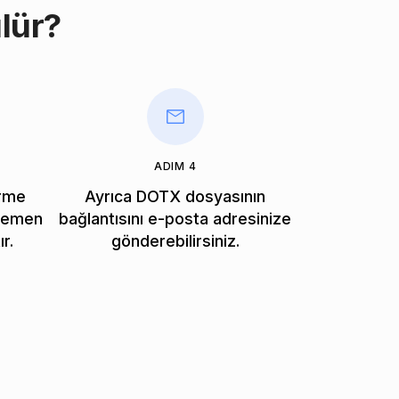
lür?
ADIM 4
irme
Ayrıca DOTX dosyasının
 hemen
bağlantısını e-posta adresinize
r.
gönderebilirsiniz.