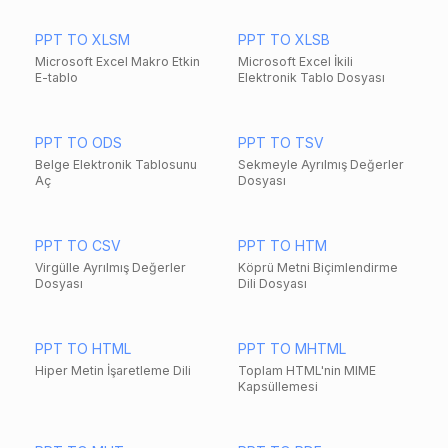
PPT TO XLSM
PPT TO XLSB
Microsoft Excel Makro Etkin
Microsoft Excel İkili
E-tablo
Elektronik Tablo Dosyası
PPT TO ODS
PPT TO TSV
Belge Elektronik Tablosunu
Sekmeyle Ayrılmış Değerler
Aç
Dosyası
PPT TO CSV
PPT TO HTM
Virgülle Ayrılmış Değerler
Köprü Metni Biçimlendirme
Dosyası
Dili Dosyası
PPT TO HTML
PPT TO MHTML
Hiper Metin İşaretleme Dili
Toplam HTML'nin MIME
Kapsüllemesi