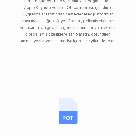
türüdür. Microsoft PowerPoint ve Google Slides,
Apple Keynote ve LibreOffice Impress gibi diğer
uygulamalar tarafından desteklenerek platformlar
arası uyumluluğu sağlıyor. Format, gelişmiş etkileşim
ve tasarım için geçişler, gömülü nesneler ve makrolar
gibi gelişmiş özelliklere sahip metin, görüntüler,
animasyonlar ve multimedya içeren slaytları depolar.
POT