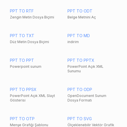
PPT TO RTF
PPT TO ODT
Zengin Metin Dosya Biçimi
Belge Metnini Aç
PPT TO TXT
PPT TO MD
Düz Metin Dosya Biçimi
indirim
PPT TO PPT
PPT TO PPTX
Powerpoint sunum
PowerPoint Açık XML
Sunumu
PPT TO PPSX
PPT TO ODP
PowerPoint Açık XML Slayt
OpenDocument Sunum
Gösterisi
Dosya Formatı
PPT TO OTP
PPT TO SVG
Menşe Grafiği Şablonu
Ölçeklenebilir Vektör Grafik