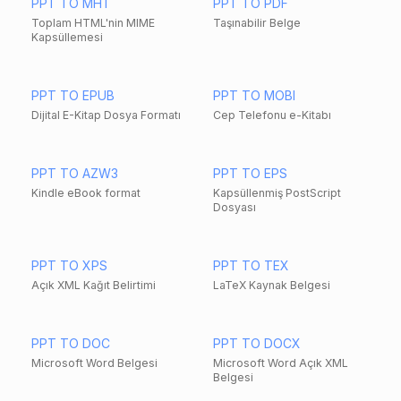
PPT TO MHT
PPT TO PDF
Toplam HTML'nin MIME
Taşınabilir Belge
Kapsüllemesi
PPT TO EPUB
PPT TO MOBI
Dijital E-Kitap Dosya Formatı
Cep Telefonu e-Kitabı
PPT TO AZW3
PPT TO EPS
Kindle eBook format
Kapsüllenmiş PostScript
Dosyası
PPT TO XPS
PPT TO TEX
Açık XML Kağıt Belirtimi
LaTeX Kaynak Belgesi
PPT TO DOC
PPT TO DOCX
Microsoft Word Belgesi
Microsoft Word Açık XML
Belgesi