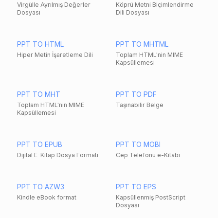
Virgülle Ayrılmış Değerler
Köprü Metni Biçimlendirme
Dosyası
Dili Dosyası
PPT TO HTML
PPT TO MHTML
Hiper Metin İşaretleme Dili
Toplam HTML'nin MIME
Kapsüllemesi
PPT TO MHT
PPT TO PDF
Toplam HTML'nin MIME
Taşınabilir Belge
Kapsüllemesi
PPT TO EPUB
PPT TO MOBI
Dijital E-Kitap Dosya Formatı
Cep Telefonu e-Kitabı
PPT TO AZW3
PPT TO EPS
Kindle eBook format
Kapsüllenmiş PostScript
Dosyası