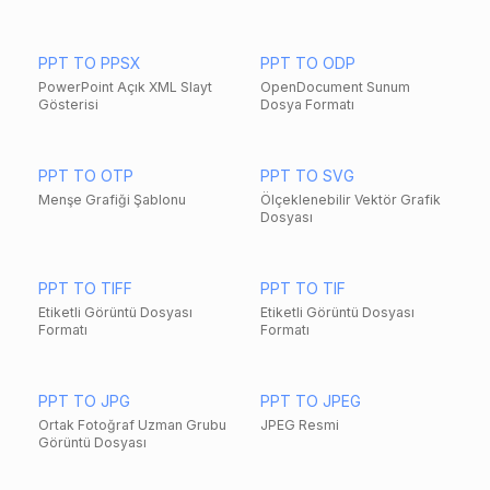
PPT TO PPSX
PPT TO ODP
PowerPoint Açık XML Slayt
OpenDocument Sunum
Gösterisi
Dosya Formatı
PPT TO OTP
PPT TO SVG
Menşe Grafiği Şablonu
Ölçeklenebilir Vektör Grafik
Dosyası
PPT TO TIFF
PPT TO TIF
Etiketli Görüntü Dosyası
Etiketli Görüntü Dosyası
Formatı
Formatı
PPT TO JPG
PPT TO JPEG
Ortak Fotoğraf Uzman Grubu
JPEG Resmi
Görüntü Dosyası