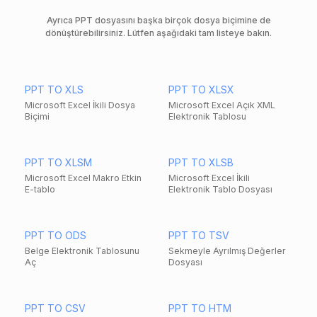
Ayrıca PPT dosyasını başka birçok dosya biçimine de
dönüştürebilirsiniz. Lütfen aşağıdaki tam listeye bakın.
PPT TO XLS
PPT TO XLSX
Microsoft Excel İkili Dosya
Microsoft Excel Açık XML
Biçimi
Elektronik Tablosu
PPT TO XLSM
PPT TO XLSB
Microsoft Excel Makro Etkin
Microsoft Excel İkili
E-tablo
Elektronik Tablo Dosyası
PPT TO ODS
PPT TO TSV
Belge Elektronik Tablosunu
Sekmeyle Ayrılmış Değerler
Aç
Dosyası
PPT TO CSV
PPT TO HTM