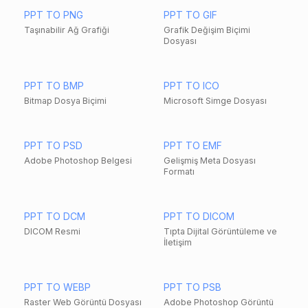
PPT TO PNG
PPT TO GIF
Taşınabilir Ağ Grafiği
Grafik Değişim Biçimi
Dosyası
PPT TO BMP
PPT TO ICO
Bitmap Dosya Biçimi
Microsoft Simge Dosyası
PPT TO PSD
PPT TO EMF
Adobe Photoshop Belgesi
Gelişmiş Meta Dosyası
Formatı
PPT TO DCM
PPT TO DICOM
DICOM Resmi
Tıpta Dijital Görüntüleme ve
İletişim
PPT TO WEBP
PPT TO PSB
Raster Web Görüntü Dosyası
Adobe Photoshop Görüntü