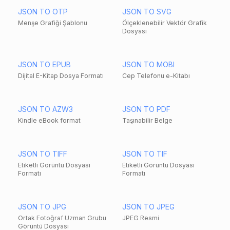
JSON TO OTP
JSON TO SVG
Menşe Grafiği Şablonu
Ölçeklenebilir Vektör Grafik
Dosyası
JSON TO EPUB
JSON TO MOBI
Dijital E-Kitap Dosya Formatı
Cep Telefonu e-Kitabı
JSON TO AZW3
JSON TO PDF
Kindle eBook format
Taşınabilir Belge
JSON TO TIFF
JSON TO TIF
Etiketli Görüntü Dosyası
Etiketli Görüntü Dosyası
Formatı
Formatı
JSON TO JPG
JSON TO JPEG
Ortak Fotoğraf Uzman Grubu
JPEG Resmi
Görüntü Dosyası