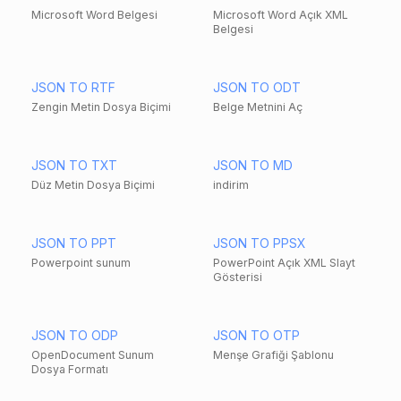
Microsoft Word Belgesi
Microsoft Word Açık XML
Belgesi
JSON TO RTF
JSON TO ODT
Zengin Metin Dosya Biçimi
Belge Metnini Aç
JSON TO TXT
JSON TO MD
Düz Metin Dosya Biçimi
indirim
JSON TO PPT
JSON TO PPSX
Powerpoint sunum
PowerPoint Açık XML Slayt
Gösterisi
JSON TO ODP
JSON TO OTP
OpenDocument Sunum
Menşe Grafiği Şablonu
Dosya Formatı