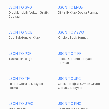
JSON TO SVG
JSON TO EPUB
Ölçeklenebilir Vektör Grafik
Dijital E-Kitap Dosya Formatı
Dosyası
JSON TO MOBI
JSON TO AZW3
Cep Telefonu e-Kitabı
Kindle eBook format
JSON TO PDF
JSON TO TIFF
Taşınabilir Belge
Etiketli Görüntü Dosyası
Formatı
JSON TO TIF
JSON TO JPG
Etiketli Görüntü Dosyası
Ortak Fotoğraf Uzman Grubu
Formatı
Görüntü Dosyası
JSON TO JPEG
JSON TO PNG
JPEG Resmi
Taşınabilir Ağ Grafiği