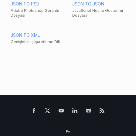
JSON TO PSB
JSON TO JSON
Adobe Photoshop Görüntü
JavaScript Nesne Gösterimi
Dosyası
Dosyası
JSON TO XML
Genişletilmiş İşaretleme Dili
Ev