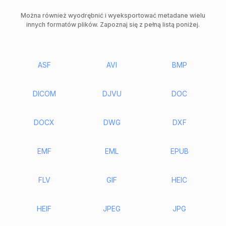
Można również wyodrębnić i wyeksportować metadane wielu
innych formatów plików. Zapoznaj się z pełną listą poniżej.
ASF
AVI
BMP
DICOM
DJVU
DOC
DOCX
DWG
DXF
EMF
EML
EPUB
FLV
GIF
HEIC
HEIF
JPEG
JPG