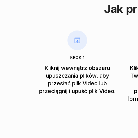
Jak p
KROK 1
Kliknij wewnątrz obszaru
Kli
upuszczania plików, aby
Tw
przesłać plik Video lub
przeciągnij i upuść plik Video.
p
for