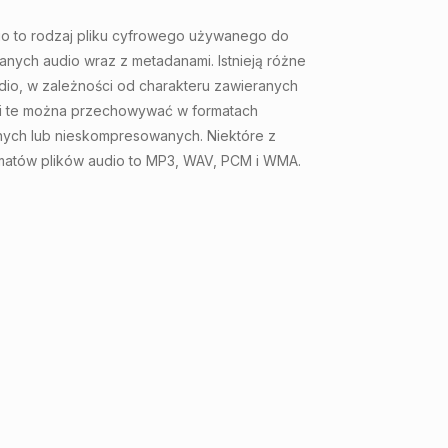
dio to rodzaj pliku cyfrowego używanego do
nych audio wraz z metadanami. Istnieją różne
dio, w zależności od charakteru zawieranych
ki te można przechowywać w formatach
ch lub nieskompresowanych. Niektóre z
matów plików audio to MP3, WAV, PCM i WMA.