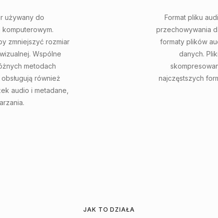
er używany do
Format pliku au
e komputerowym.
przechowywania da
by zmniejszyć rozmiar
formaty plików au
wizualnej. Wspólne
danych. Pli
 różnych metodach
skompresowany
y obsługują również
najczęstszych for
żek audio i metadane,
arzania.
JAK TO DZIAŁA