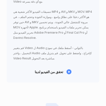
Video مع أي دقة بسرعة.
تنسيقات الفيديو الأكثر شعبية هي MP4 و AVI و MKV و MOV. MP4
هو الأكثر دعمًا على نطاق واسع ، وموازنة الجودة وحجم الملف ، في
حين توفر AVI و MKV مرونة للتشغيل عالي الجودة ، ويتم تحسين
MOV لأجهزة Apple. يمكن تحرير ملفات الفيديو باستخدام برنامج
تحرير الفيديو مثل Adobe Premiere Pro أو Final Cut Pro أو
Davinci Resolve.
قم بتغيير Video ل Audio بالثواني - أسقط ملفك في نموذج
التحميل ، واختر Audio كإخراج ، واضغط على تحويل. قم بتنزيل ملف
Video Result مباشرة بعد التحويل.
تحقق من الفيديو لدينا