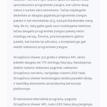
specializuotos programinės įrangos, kuri užima daug
vietos ir kartais nėra nemokama. Tačiau neįdiegsite
dešimties ar daugiau gigabaitų programinės įrangos
paketo ir net nemokėsite už jį, kad peržiūrėtumėte vieną
failą. Be to, failą galite gauti savo mobiliajame telefone,
tačiau daugelis programinės įrangos paketų neturi
mobiliųjų versijų. Žinoma, prie kompiuterio galima
patekti, bet kartais tai užtrunka, o kompiuteryje gali
nebūti reikiamos programinės įrangos.
GroupDocs.Viewer yra greita ir efektyvi API, skirta
pateikti daugiau nei 170 skirtingų failų tipų. Naudojamas
didelio našumo debesies pagrindu veikiančio
GroupDocs serverio, naršyklėje rodomi LESS failai.
GroupDocs.Viewer technologijos leidžia pasiekti idealų
ir identišką dokumento atvaizdavimą bet kurioje
platformoje.
Ši nemokama internetinė programa, pagrįsta
GroupDocs.Viewer API, rodo LESS failus jūsų įrenginyje.