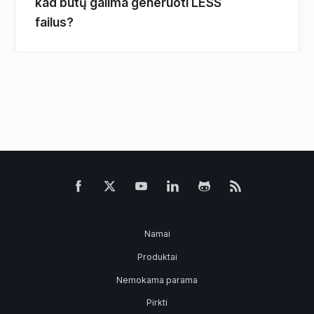
kad būtų galima generuoti LESS
failus?
Namai
Produktai
Nemokama parama
Pirkti