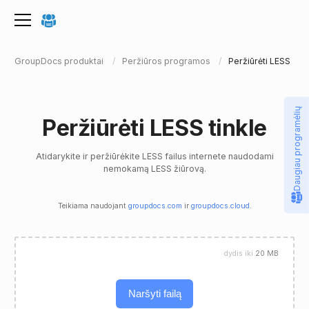
GroupDocs produktai
Peržiūros programos
Peržiūrėti LESS
Daugiau programėlių
Peržiūrėti LESS tinkle
Atidarykite ir peržiūrėkite LESS failus internete naudodami
nemokamą LESS žiūrovą.
Teikiama naudojant
groupdocs.com
ir
groupdocs.cloud
.
dydis iki
20 MB
Naršyti failą