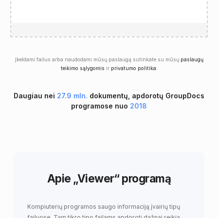
Įkeldami failus arba naudodami mūsų paslaugą sutinkate su mūsų
paslaugų
teikimo sąlygomis
ir
privatumo politika
.
Daugiau nei
27.9 mln.
dokumentų, apdorotų GroupDocs
programose nuo
2018
Apie „Viewer“ programą
Kompiuterių programos saugo informaciją įvairių tipų
failuose. Tam tikro tipo failams apdoroti dažnai reikia