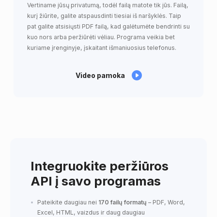
Vertiname jūsų privatumą, todėl failą matote tik jūs. Failą,
kurį žiūrite, galite atspausdinti tiesiai iš naršyklės. Taip
pat galite atsisiųsti PDF failą, kad galėtumėte bendrinti su
kuo nors arba peržiūrėti vėliau. Programa veikia bet
kuriame įrenginyje, įskaitant išmaniuosius telefonus.
Video pamoka
Integruokite peržiūros
API į savo programas
Pateikite daugiau nei
170 failų formatų
– PDF, Word,
Excel, HTML, vaizdus ir daug daugiau