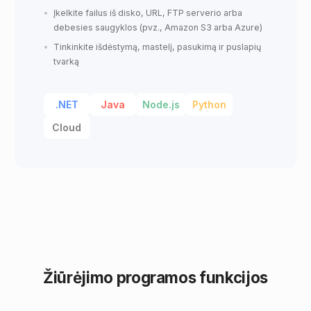
Įkelkite failus iš disko, URL, FTP serverio arba
debesies saugyklos (pvz., Amazon S3 arba Azure)
Tinkinkite išdėstymą, mastelį, pasukimą ir puslapių
tvarką
.NET
Java
Node.js
Python
Cloud
Žiūrėjimo programos funkcijos