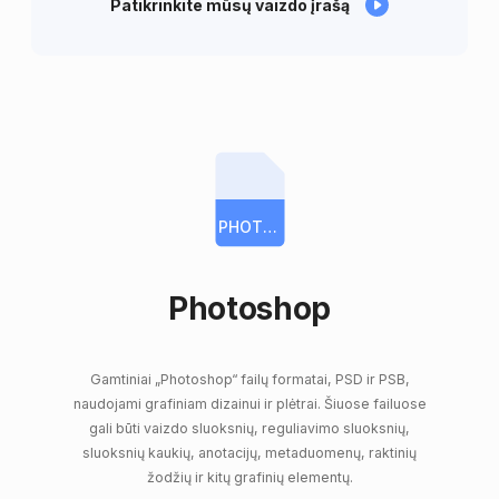
Patikrinkite mūsų vaizdo įrašą
PHOTOSHOP
Photoshop
Gamtiniai „Photoshop“ failų formatai, PSD ir PSB,
naudojami grafiniam dizainui ir plėtrai. Šiuose failuose
gali būti vaizdo sluoksnių, reguliavimo sluoksnių,
sluoksnių kaukių, anotacijų, metaduomenų, raktinių
žodžių ir kitų grafinių elementų.