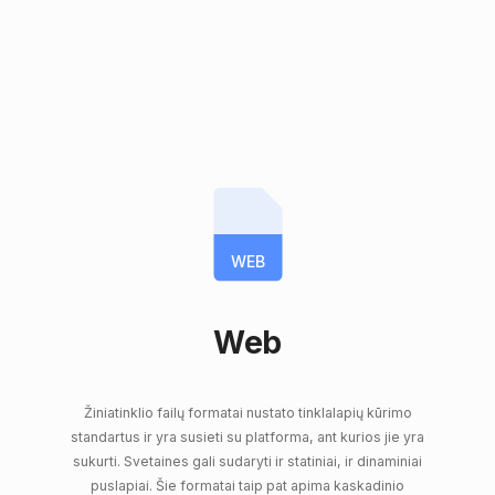
WEB
Web
Žiniatinklio failų formatai nustato tinklalapių kūrimo
standartus ir yra susieti su platforma, ant kurios jie yra
sukurti. Svetaines gali sudaryti ir statiniai, ir dinaminiai
puslapiai. Šie formatai taip pat apima kaskadinio