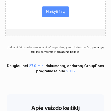
Naršyti failą
Įkeldami failus arba naudodami mūsų paslaugą sutinkate su mūsų
paslaugų
teikimo sąlygomis
ir
privatumo politika
.
Daugiau nei
27.9 mln.
dokumentų, apdorotų GroupDocs
programose nuo
2018
Apie vaizdo keitiklį