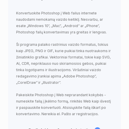
Konvertuokite Photoshop į Web failus internete
naudodami nemokamą vaizdo keitiklį. Nesvarbu, ar
esate „Windows 10“, „Mac“, „Android“ ar „iPhone“,
Photoshop failų konvertavimas yra greitas ir lengvas.
Ši programa palaiko rastrinius vaizdo formatus, tokius
kaip JPEG, PNG ir GIF, kurie puikiai tinka nuotraukoms ir
žiniatinklio grafikai. Vektoriniai formatai, tokie kaip SVG,
AI, CDR, nepriklauso nuo skiriamosios gebos, puikiai
tinka logotipams ir iliustracijoms. Viršutiniai vaizdo
redagavimo įrankiai apima „Adobe Photoshop“,
„CorelDraw“ ir „Illustrator“.
Pakeiskite Photoshop į Web neprarandant kokybės -
numeskite failą į įkėlimo formą, rinkitės Web kaip išvestį
ir paspauskite konvertuoti. Atsisiųskite failą iškart po
konvertavimo. Nereikia el. Pašto ar registracijos.