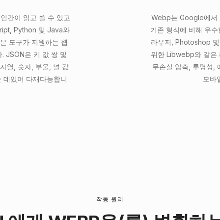
 인간이 읽고 쓸 수 있고
Webp는 Google에서
, Python 및 Java와
기존 형식에 비해 우수
 같은 도구가 지원하는 웹
라우저, Photoshop
 JSON은 키 값 쌍 및
위한 Libwebp와 같
, 숫자, 부울, 널 값
무손실 압축, 투명성,
는 데있어 다재다능합니
모바
작동 원리