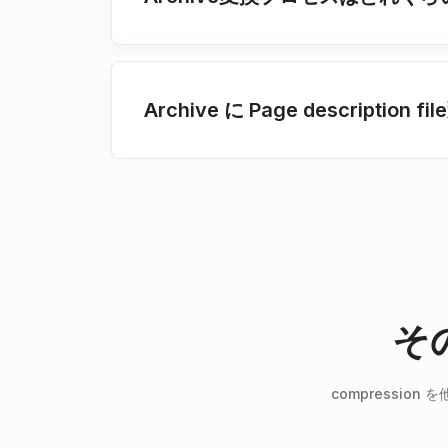
Archive に Page descri
そ
compressi