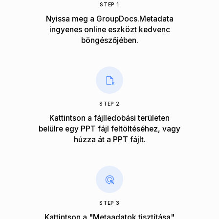
STEP 1
Nyissa meg a GroupDocs.Metadata
ingyenes online eszközt kedvenc
böngészőjében.
STEP 2
Kattintson a fájlledobási területen
belülre egy PPT fájl feltöltéséhez, vagy
húzza át a PPT fájlt.
STEP 3
Kattintson a "Metaadatok tisztítása"