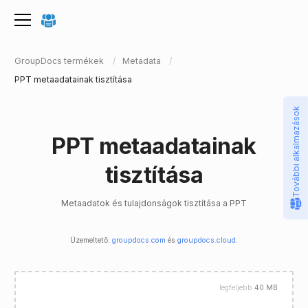
GroupDocs termékek
Metadata
PPT metaadatainak tisztítása
További alkalmazások
PPT metaadatainak
tisztítása
Metaadatok és tulajdonságok tisztítása a PPT
Üzemeltető:
groupdocs.com
és
groupdocs.cloud
.
legfeljebb
40 MB