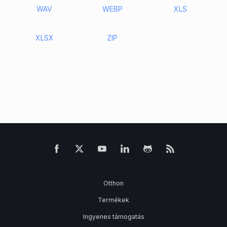
WAV
WEBP
XLS
XLSX
ZIP
Otthon
Termékek
Ingyenes támogatás