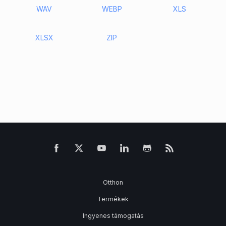
WAV
WEBP
XLS
XLSX
ZIP
Otthon
Termékek
Ingyenes támogatás