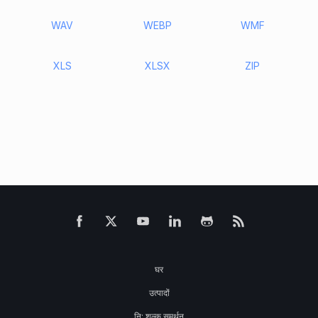
WAV
WEBP
WMF
XLS
XLSX
ZIP
घर
उत्पादों
नि: शुल्क समर्थन