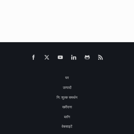
घर
उत्पादों
नि: शुल्क समर्थन
खरीदना
ब्लॉग
वेबसाइटें